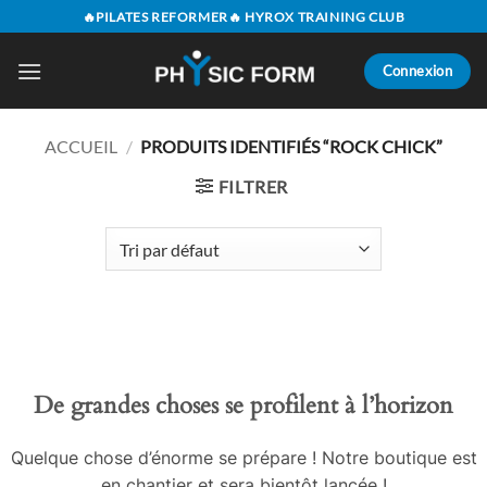
Passer
🔥PILATES REFORMER🔥 HYROX TRAINING CLUB
au
contenu
Connexion
ACCUEIL
/
PRODUITS IDENTIFIÉS “ROCK CHICK”
FILTRER
Aller
au
contenu
De grandes choses se profilent à l’horizon
Quelque chose d’énorme se prépare ! Notre boutique est
en chantier et sera bientôt lancée !