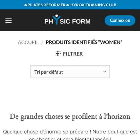
Passer
🔥PILATES REFORMER🔥 HYROX TRAINING CLUB
au
contenu
Connexion
ACCUEIL
/
PRODUITS IDENTIFIÉS “WOMEN”
FILTRER
Aller
au
contenu
De grandes choses se profilent à l’horizon
Quelque chose d’énorme se prépare ! Notre boutique est
en chantier et sera bientôt lancée !