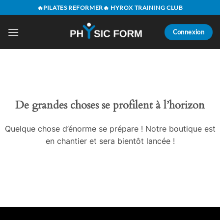
Passer
🔥PILATES REFORMER🔥 HYROX TRAINING CLUB
au
contenu
Connexion
Aller
au
contenu
De grandes choses se profilent à l’horizon
Quelque chose d’énorme se prépare ! Notre boutique est
en chantier et sera bientôt lancée !