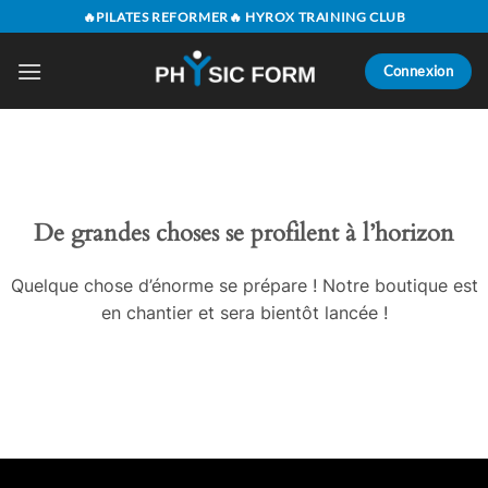
Passer
🔥PILATES REFORMER🔥 HYROX TRAINING CLUB
au
contenu
Connexion
Aller
au
contenu
De grandes choses se profilent à l’horizon
Quelque chose d’énorme se prépare ! Notre boutique est
en chantier et sera bientôt lancée !