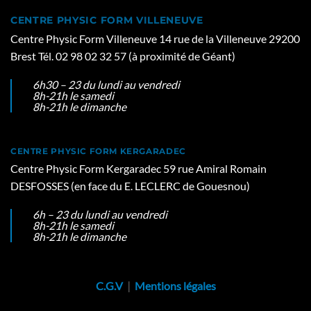
CENTRE PHYSIC FORM VILLENEUVE
Centre Physic Form Villeneuve 14 rue de la Villeneuve 29200
Brest Tél. 02 98 02 32 57 (à proximité de Géant)
6h30 – 23 du lundi au vendredi
8h-21h le samedi
8h-21h le dimanche
CENTRE PHYSIC FORM KERGARADEC
Centre Physic Form Kergaradec 59 rue Amiral Romain
DESFOSSES (en face du E. LECLERC de Gouesnou)
6h – 23 du lundi au vendredi
8h-21h le samedi
8h-21h le dimanche
C.G.V
|
Mentions légales