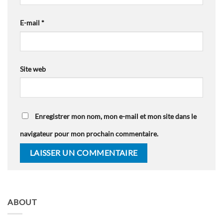
E-mail
*
Site web
Enregistrer mon nom, mon e-mail et mon site dans le
navigateur pour mon prochain commentaire.
ABOUT