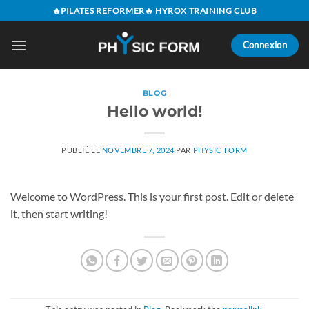
Passer
🔥PILATES REFORMER🔥 HYROX TRAINING CLUB
au
contenu
Connexion
BLOG
Hello world!
PUBLIÉ LE
NOVEMBRE 7, 2024
PAR
PHYSIC FORM
Welcome to WordPress. This is your first post. Edit or delete
it, then start writing!